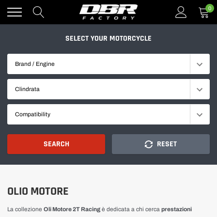
Go
0
directly
to
the
SELECT YOUR MOTORCYCLE
content
Brand / Engine
Clindrata
Compatibility
SEARCH
RESET
OLIO MOTORE
La collezione
Oli Motore 2T Racing
è dedicata a chi cerca
prestazioni